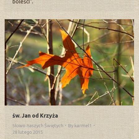
boleści”.
św. Jan od Krzyża
Słowo naszych Świętych
By
karmel1
28 lutego 2015