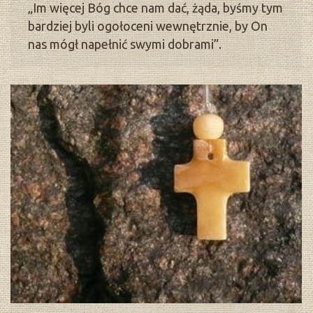
„Im więcej Bóg chce nam dać, żąda, byśmy tym
bardziej byli ogołoceni wewnętrznie, by On
nas mógł napełnić swymi dobrami”.