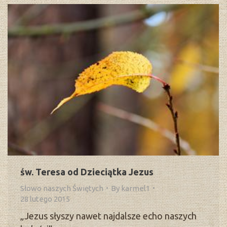
św. Teresa od Dzieciątka Jezus
Słowo naszych Świętych
By
karmel1
28 lutego 2015
„Jezus słyszy nawet najdalsze echo naszych