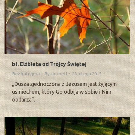
bł. Elżbieta od Trójcy Świętej
Bez kategorii
By
karmel1
28 lutego 2015
„Dusza zjednoczona z Jezusem jest żyjącym
uśmiechem, który Go odbija w sobie i Nim
obdarza”.