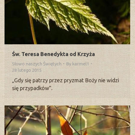
Św. Teresa Benedykta od Krzyża
Słowo naszych Świętych
By
karmel1
28 lutego 2015
„Gdy się patrzy przez pryzmat Boży nie widzi
się przypadków”.