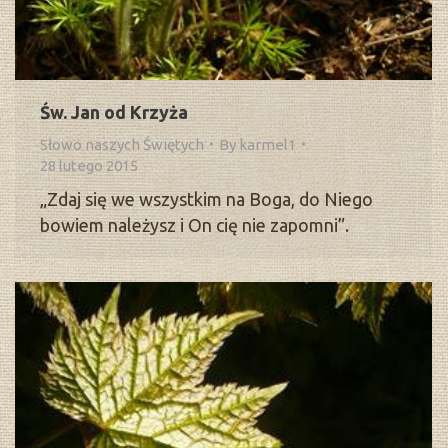
Św. Jan od Krzyża
Słowo naszych Świętych
By
karmel1
28 lutego 2015
„Zdaj się we wszystkim na Boga, do Niego
bowiem należysz i On cię nie zapomni”.