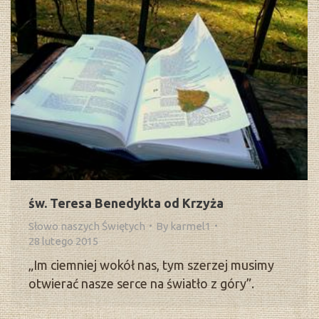
św. Teresa Benedykta od Krzyża
Słowo naszych Świętych
By
karmel1
28 lutego 2015
„Im ciemniej wokół nas, tym szerzej musimy
otwierać nasze serce na światło z góry”.