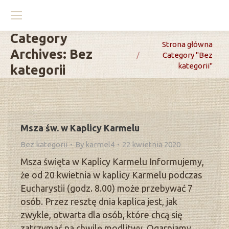
Category
You are here:
Strona główna
Archives:
Bez
Category "Bez
kategorii"
kategorii
Msza św. w Kaplicy Karmelu
Bez kategorii
By
karmel4
22 kwietnia 2020
Msza święta w Kaplicy Karmelu Informujemy,
że od 20 kwietnia w kaplicy Karmelu podczas
Eucharystii (godz. 8.00) może przebywać 7
osób. Przez resztę dnia kaplica jest, jak
zwykle, otwarta dla osób, które chcą się
zatrzymać na chwilę modlitwy. Ogarniamy