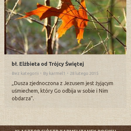
bł. Elżbieta od Trójcy Świętej
Bez kategorii
By
karmel1
28 lutego 2015
„Dusza zjednoczona z Jezusem jest żyjącym
uśmiechem, który Go odbija w sobie i Nim
obdarza”.