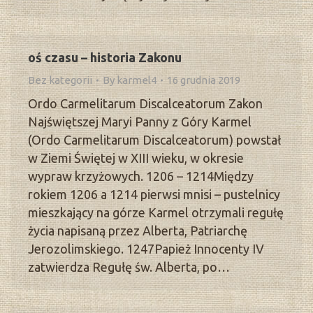
oś czasu – historia Zakonu
Bez kategorii
By
karmel4
16 grudnia 2019
Ordo Carmelitarum Discalceatorum Zakon
Najświętszej Maryi Panny z Góry Karmel
(Ordo Carmelitarum Discalceatorum) powstał
w Ziemi Świętej w XIII wieku, w okresie
wypraw krzyżowych. 1206 – 1214Między
rokiem 1206 a 1214 pierwsi mnisi – pustelnicy
mieszkający na górze Karmel otrzymali regułę
życia napisaną przez Alberta, Patriarchę
Jerozolimskiego. 1247Papież Innocenty IV
zatwierdza Regułę św. Alberta, po…