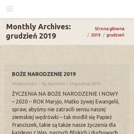
Monthly Archives:
You are here:
Strona główna
grudzień 2019
2019
grudzień
BOŻE NARODZENIE 2019
Wiadomości
By
karmel4
24 grudnia 2019
ŻYCZENIA NA BOŻE NARODZENIE I NOWY
– 2020 – ROK Maryjo, Matko żywej Ewangelii,
spraw, abyśmy nie zatracili sensu naszej
ziemskiej wędrówki – tak modlił się Papież
Franciszek, takie są także nasze życzenia dla
każdego z Was, naszych Bliskich i duchowych