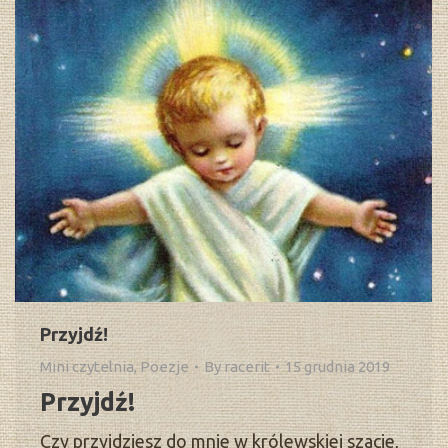
Przyjdź!
Mini czytelnia
,
Poezje
By
racerit
15 grudnia 2019
Przyjdź!
Czy przyjdziesz do mnie w królewskiej szacie,