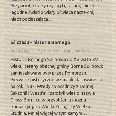
Przyjaciół, którzy czytają tę stronę: niech
łagodne światło wiary oświeca nasze dni,
niech pocieszająca…
oś czasu – historia Bornego
Bez kategorii
By
karmel4
16 grudnia 2019
Historia Bornego Sulinowa do XV w.Do XV
wieku, tereny obecnej gminy Borne Sulinowo
zamieszkiwane były przez Pomorzan.
Pierwsze historyczne wzmianki datowane są
na rok 1587. Wtedy to osadnicy z Dolnej
Saksonii i Westfalii założyli wieś o nazwie
Gross Born, co w przybliżeniu można
tłumaczyć jako Wielki Zdrój, czy Wielka
Studnia. Mniej więcej w tym samym…