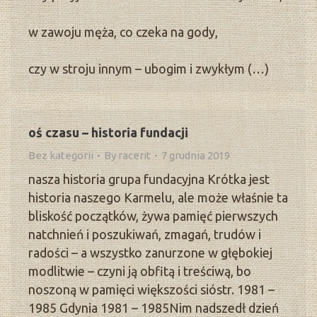
w zawoju męża, co czeka na gody,
czy w stroju innym – ubogim i zwykłym (…)
oś czasu – historia fundacji
Bez kategorii
By
racerit
7 grudnia 2019
nasza historia grupa fundacyjna Krótka jest
historia naszego Karmelu, ale może właśnie ta
bliskość początków, żywa pamięć pierwszych
natchnień i poszukiwań, zmagań, trudów i
radości – a wszystko zanurzone w głębokiej
modlitwie – czyni ją obfitą i treściwą, bo
noszoną w pamięci większości sióstr. 1981 –
1985 Gdynia 1981 – 1985Nim nadszedł dzień