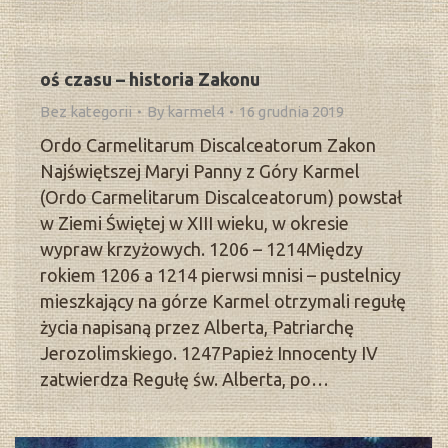
oś czasu – historia Zakonu
Bez kategorii
By
karmel4
16 grudnia 2019
Ordo Carmelitarum Discalceatorum Zakon
Najświętszej Maryi Panny z Góry Karmel
(Ordo Carmelitarum Discalceatorum) powstał
w Ziemi Świętej w XIII wieku, w okresie
wypraw krzyżowych. 1206 – 1214Między
rokiem 1206 a 1214 pierwsi mnisi – pustelnicy
mieszkający na górze Karmel otrzymali regułę
życia napisaną przez Alberta, Patriarchę
Jerozolimskiego. 1247Papież Innocenty IV
zatwierdza Regułę św. Alberta, po…