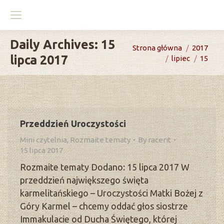
Daily Archives:
15
You are here:
Strona główna
2017
lipca 2017
lipiec
15
Przeddzień Uroczystości
Mini czytelnia
,
Rozmaite tematy
By
racerit
15 lipca 2017
Rozmaite tematy Dodano: 15 lipca 2017 W
przeddzień największego święta
karmelitańskiego – Uroczystości Matki Bożej z
Góry Karmel – chcemy oddać głos siostrze
Immakulacie od Ducha Świętego, której