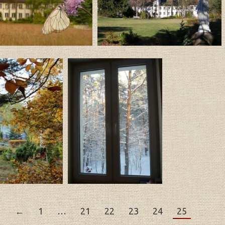
22 Klasztor
←
1
…
21
22
23
24
25