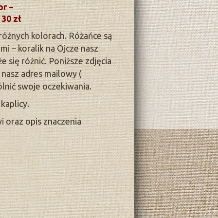
or –
 30 zł
różnych kolorach. Różańce są
i – koralik na Ojcze nasz
e się różnić. Poniższe zdjęcia
 nasz adres mailowy (
lnić swoje oczekiwania.
kaplicy.
i oraz opis znaczenia