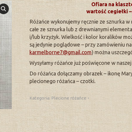
Ofiara na klaszt
wartość cegiełki –
Różańce wykonujemy ręcznie ze sznurka w 
całe ze sznurka lub z drewnianymi elementam
i/lub krzyżyk. Wielkość i kolor koralików moż
są jedynie poglądowe – przy zamówieniu na
karmelborne7@gmail.com
) można uszczegó
Wysyłamy różańce już poświęcone w naszej 
Do różańca dołączamy obrazek – ikonę Mary
plecionego różańca – czotki.
Kategoria:
Plecione różańce