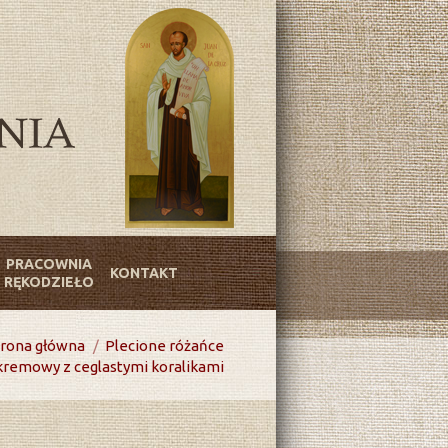
PRACOWNIA
KONTAKT
RĘKODZIEŁO
trona główna
Plecione różańce
-kremowy z ceglastymi koralikami