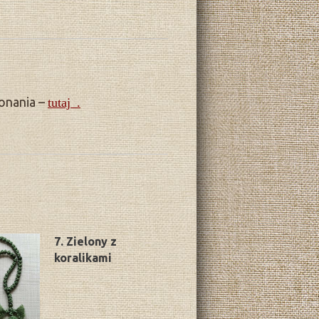
konania –
tutaj .
7. Zielony z
koralikami