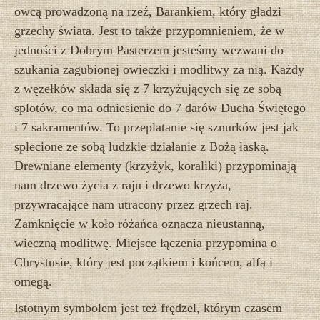
owcą prowadzoną na rzeź, Barankiem, który gładzi
grzechy świata. Jest to także przypomnieniem, że w
jedności z Dobrym Pasterzem jesteśmy wezwani do
szukania zagubionej owieczki i modlitwy za nią. Każdy
z węzełków składa się z 7 krzyżujących się ze sobą
splotów, co ma odniesienie do 7 darów Ducha Świętego
i 7 sakramentów. To przeplatanie się sznurków jest jak
splecione ze sobą ludzkie działanie z Bożą łaską.
Drewniane elementy (krzyżyk, koraliki) przypominają
nam drzewo życia z raju i drzewo krzyża,
przywracające nam utracony przez grzech raj.
Zamknięcie w koło różańca oznacza nieustanną,
wieczną modlitwę. Miejsce łączenia przypomina o
Chrystusie, który jest początkiem i końcem, alfą i
omegą.
Istotnym symbolem jest też frędzel, którym czasem