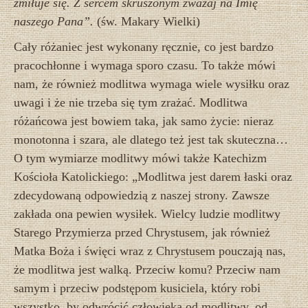
zmiłuje się. Z sercem skruszonym zważaj na Imię
naszego Pana”.
(św. Makary Wielki)
Cały różaniec jest wykonany ręcznie, co jest bardzo
pracochłonne i wymaga sporo czasu. To także mówi
nam, że również modlitwa wymaga wiele wysiłku oraz
uwagi i że nie trzeba się tym zrażać. Modlitwa
różańcowa jest bowiem taka, jak samo życie: nieraz
monotonna i szara, ale dlatego też jest tak skuteczna…
O tym wymiarze modlitwy mówi także Katechizm
Kościoła Katolickiego: „Modlitwa jest darem łaski oraz
zdecydowaną odpowiedzią z naszej strony. Zawsze
zakłada ona pewien wysiłek. Wielcy ludzie modlitwy
Starego Przymierza przed Chrystusem, jak również
Matka Boża i święci wraz z Chrystusem pouczają nas,
że modlitwa jest walką. Przeciw komu? Przeciw nam
samym i przeciw podstępom kusiciela, który robi
wszystko, by odwrócić człowieka od modlitwy, od