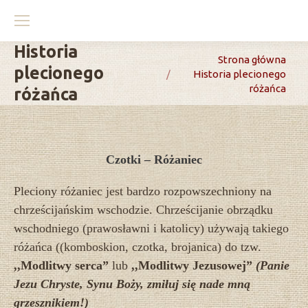
Historia
You are here:
Strona główna
plecionego
Historia plecionego
różańca
różańca
Czotki – Różaniec
Pleciony różaniec jest bardzo rozpowszechniony na
chrześcijańskim wschodzie. Chrześcijanie obrządku
wschodniego (prawosławni i katolicy) używają takiego
różańca ((komboskion, czotka, brojanica) do tzw.
,,Modlitwy serca”
lub
,,Modlitwy Jezusowej”
(
P
anie
Jezu Chryste, Synu Boży, zmiłuj się nade mną
grzesznikiem!
)