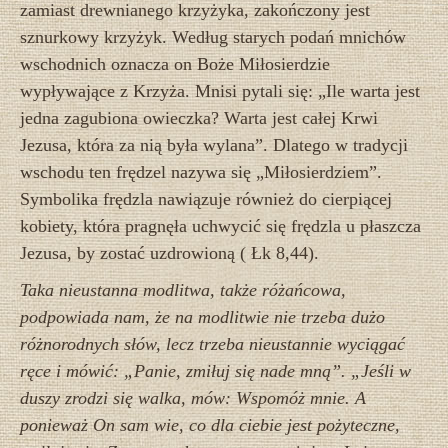
zamiast drewnianego krzyżyka, zakończony jest
sznurkowy krzyżyk. Według starych podań mnichów
wschodnich oznacza on Boże Miłosierdzie
wypływające z Krzyża. Mnisi pytali się: „Ile warta jest
jedna zagubiona owieczka? Warta jest całej Krwi
Jezusa, która za nią była wylana”. Dlatego w tradycji
wschodu ten frędzel nazywa się „Miłosierdziem”.
Symbolika frędzla nawiązuje również do cierpiącej
kobiety, która pragnęła uchwycić się frędzla u płaszcza
Jezusa, by zostać uzdrowioną ( Łk 8,44).
Taka nieustanna modlitwa, także różańcowa,
podpowiada nam, że na modlitwie nie trzeba dużo
różnorodnych słów, lecz trzeba nieustannie wyciągać
ręce i mówić: „Panie, zmiłuj się nade mną”.
„Jeśli w
duszy zrodzi się walka, mów: Wspomóż mnie. A
ponieważ On sam wie, co dla ciebie jest pożyteczne,