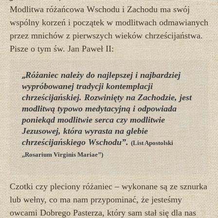
Modlitwa różańcowa Wschodu i Zachodu ma swój
wspólny korzeń i początek w modlitwach odmawianych
przez mnichów z pierwszych wieków chrześcijaństwa.
Pisze o tym św. Jan Paweł II:
Różaniec należy do najlepszej i najbardziej
„
wypróbowanej tradycji kontemplacji
chrześcijańskiej. Rozwinięty na Zachodzie, jest
modlitwą typowo medytacyjną i odpowiada
poniekąd modlitwie serca czy modlitwie
Jezusowej, która wyrasta na glebie
chrześcijańskiego Wschodu”.
(List Apostolski
,,Rosarium Virginis Mariae’’)
Czotki czy pleciony różaniec – wykonane są ze sznurka
lub wełny, co ma nam przypominać, że jesteśmy
owcami Dobrego Pasterza, który sam stał się dla nas