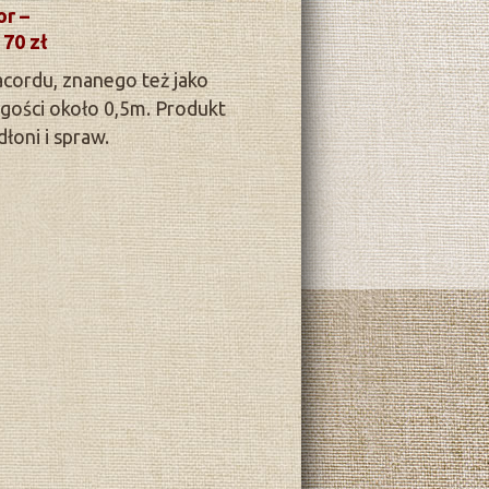
or –
 70 zł
cordu, znanego też jako
gości około 0,5m. Produkt
łoni i spraw.