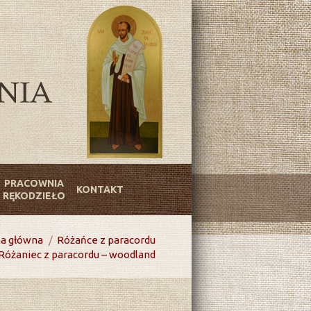
PRACOWNIA
KONTAKT
RĘKODZIEŁO
na główna
Różańce z paracordu
Różaniec z paracordu – woodland