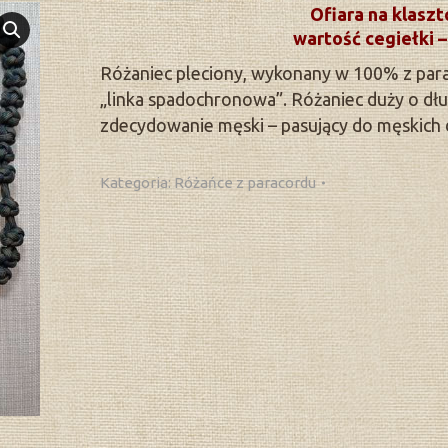
Ofiara na klaszt
wartość cegiełki –
Różaniec pleciony, wykonany w 100% z para
„linka spadochronowa”. Różaniec duży o dłu
zdecydowanie męski – pasujący do męskich d
Kategoria:
Różańce z paracordu