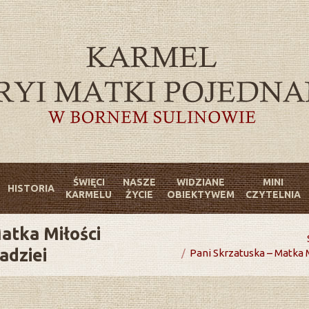
ŚWIĘCI
NASZE
WIDZIANE
MINI
HISTORIA
KARMELU
ŻYCIE
OBIEKTYWEM
CZYTELNIA
atka Miłości
You are here:
adziei
Pani Skrzatuska – Matka M