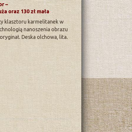
or –
uża oraz 130 zł mała
cy klasztoru karmelitanek w
chnologią nanoszenia obrazu
ryginał. Deska olchowa, lita.