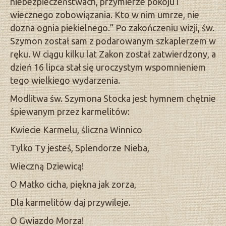
niebezpieczeństwach, przymierze pokoju i
wiecznego zobowiązania. Kto w nim umrze, nie
dozna ognia piekielnego.” Po zakończeniu wizji, św.
Szymon został sam z podarowanym szkaplerzem w
ręku. W ciągu kilku lat Zakon został zatwierdzony, a
dzień 16 lipca stał się uroczystym wspomnieniem
tego wielkiego wydarzenia.
Modlitwa św. Szymona Stocka jest hymnem chętnie
śpiewanym przez karmelitów:
Kwiecie Karmelu, śliczna Winnico
Tylko Ty jesteś, Splendorze Nieba,
Wieczną Dziewicą!
O Matko cicha, piękna jak zorza,
Dla karmelitów daj przywileje.
O Gwiazdo Morza!