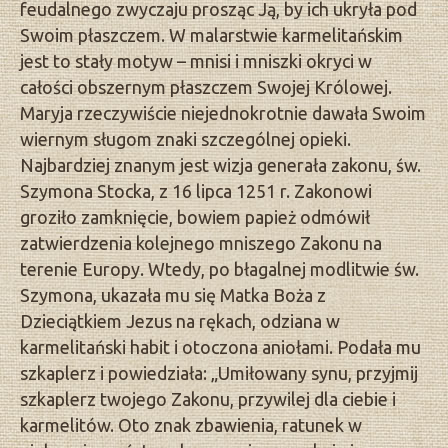
feudalnego zwyczaju prosząc Ją, by ich ukryła pod
Swoim płaszczem. W malarstwie karmelitańskim
jest to stały motyw – mnisi i mniszki okryci w
całości obszernym płaszczem Swojej Królowej.
Maryja rzeczywiście niejednokrotnie dawała Swoim
wiernym sługom znaki szczególnej opieki.
Najbardziej znanym jest wizja generała zakonu, św.
Szymona Stocka, z 16 lipca 1251 r. Zakonowi
groziło zamknięcie, bowiem papież odmówił
zatwierdzenia kolejnego mniszego Zakonu na
terenie Europy. Wtedy, po błagalnej modlitwie św.
Szymona, ukazała mu się Matka Boża z
Dzieciątkiem Jezus na rękach, odziana w
karmelitański habit i otoczona aniołami. Podała mu
szkaplerz i powiedziała: „Umiłowany synu, przyjmij
szkaplerz twojego Zakonu, przywilej dla ciebie i
karmelitów. Oto znak zbawienia, ratunek w