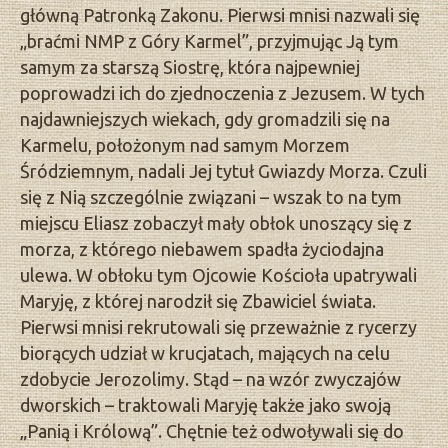
główną Patronką Zakonu. Pierwsi mnisi nazwali się
„braćmi NMP z Góry Karmel”, przyjmując Ją tym
samym za starszą Siostrę, która najpewniej
poprowadzi ich do zjednoczenia z Jezusem. W tych
najdawniejszych wiekach, gdy gromadzili się na
Karmelu, położonym nad samym Morzem
Śródziemnym, nadali Jej tytuł Gwiazdy Morza. Czuli
się z Nią szczególnie związani – wszak to na tym
miejscu Eliasz zobaczył mały obłok unoszący się z
morza, z którego niebawem spadła życiodajna
ulewa. W obłoku tym Ojcowie Kościoła upatrywali
Maryję, z której narodził się Zbawiciel świata.
Pierwsi mnisi rekrutowali się przeważnie z rycerzy
biorących udział w krucjatach, mających na celu
zdobycie Jerozolimy. Stąd – na wzór zwyczajów
dworskich – traktowali Maryję także jako swoją
„Panią i Królową”. Chętnie też odwoływali się do