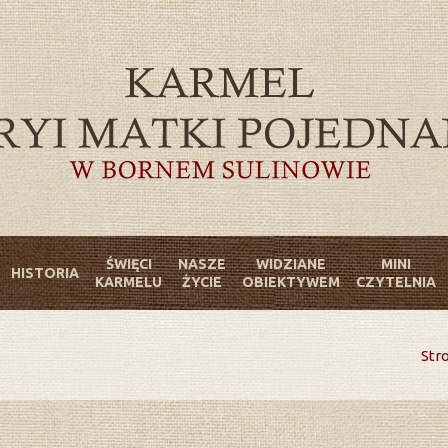
ŚWIĘCI
NASZE
WIDZIANE
MINI
HISTORIA
KARMELU
ŻYCIE
OBIEKTYWEM
CZYTELNIA
ś
You 
Str