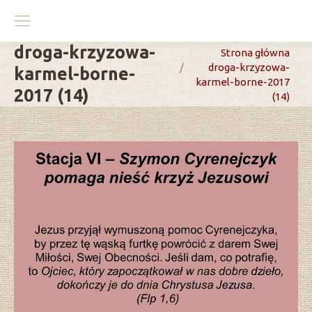
droga-krzyzowa-
You are here:
Strona główna
droga-krzyzowa-
karmel-borne-
karmel-borne-2017
2017 (14)
(14)