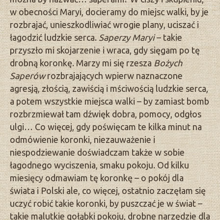
w obecności Maryi, docieramy do miejsc walki, by je
rozbrajać, unieszkodliwiać wrogie plany, uciszać i
łagodzić ludzkie serca.
Saperzy Maryi
– takie
przyszło mi skojarzenie i wraca, gdy sięgam po tę
drobną koronkę. Marzy mi się rzesza
Bożych
Saperów
rozbrajających wpierw naznaczone
agresją, złością, zawiścią i mściwością ludzkie serca,
a potem wszystkie miejsca walki – by zamiast bomb
rozbrzmiewał tam dźwięk dobra, pomocy, odgłos
ulgi… Co więcej, gdy poświęcam te kilka minut na
odmówienie koronki, niezauważenie i
niespodziewanie doświadczam także w sobie
łagodnego wyciszenia, smaku pokoju. Od kilku
miesięcy odmawiam tę koronkę – o pokój dla
świata i Polski ale, co więcej, ostatnio zaczęłam się
uczyć robić takie koronki, by puszczać je w świat –
takie malutkie gołąbki pokoju, drobne narzędzie dla