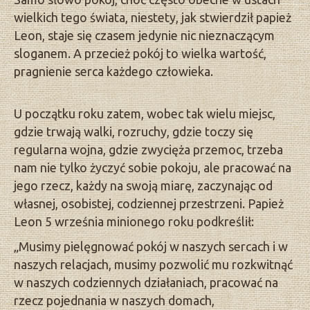
wielkich tego świata, niestety, jak stwierdził papież
Leon, staje się czasem jedynie nic nieznaczącym
sloganem. A przecież pokój to wielka wartość,
pragnienie serca każdego człowieka.
U początku roku zatem, wobec tak wielu miejsc,
gdzie trwają walki, rozruchy, gdzie toczy się
regularna wojna, gdzie zwycięża przemoc, trzeba
nam nie tylko życzyć sobie pokoju, ale pracować na
jego rzecz, każdy na swoją miarę, zaczynając od
własnej, osobistej, codziennej przestrzeni. Papież
Leon 5 września minionego roku podkreślił:
„Musimy pielęgnować pokój w naszych sercach i w
naszych relacjach, musimy pozwolić mu rozkwitnąć
w naszych codziennych działaniach, pracować na
rzecz pojednania w naszych domach,