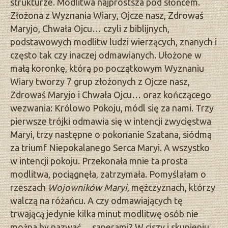
strukturze. Modlitwa najprostsza pod słońcem.
Złożona z Wyznania Wiary, Ojcze nasz, Zdrowaś
Maryjo, Chwała Ojcu… czyli z biblijnych,
podstawowych modlitw ludzi wierzących, znanych i
często tak czy inaczej odmawianych. Ułożone w
małą koronkę, którą po początkowym Wyznaniu
Wiary tworzy 7 grup złożonych z Ojcze nasz,
Zdrowaś Maryjo i Chwała Ojcu… oraz kończącego
wezwania: Królowo Pokoju, módl się za nami. Trzy
pierwsze trójki odmawia się w intencji zwycięstwa
Maryi, trzy następne o pokonanie Szatana, siódmą
za triumf Niepokalanego Serca Maryi. A wszystko
w intencji pokoju. Przekonała mnie ta prosta
modlitwa, pociągnęła, zatrzymała. Pomyślałam o
rzeszach
Wojowników Maryi
, mężczyznach, którzy
walczą na różańcu. A czy odmawiających tę
trwającą jedynie kilka minut modlitwę osób nie
można by nazwać… saperami? W ciszy i skupieniu,