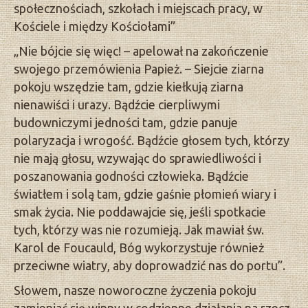
społecznościach, szkołach i miejscach pracy, w
Kościele i między Kościołami”
„Nie bójcie się więc! – apelował na zakończenie
swojego przemówienia Papież. – Siejcie ziarna
pokoju wszędzie tam, gdzie kiełkują ziarna
nienawiści i urazy. Bądźcie cierpliwymi
budowniczymi jedności tam, gdzie panuje
polaryzacja i wrogość. Bądźcie głosem tych, którzy
nie mają głosu, wzywając do sprawiedliwości i
poszanowania godności człowieka. Bądźcie
światłem i solą tam, gdzie gaśnie płomień wiary i
smak życia. Nie poddawajcie się, jeśli spotkacie
tych, którzy was nie rozumieją. Jak mawiał św.
Karol de Foucauld, Bóg wykorzystuje również
przeciwne wiatry, aby doprowadzić nas do portu”.
Słowem, nasze noworoczne życzenia pokoju