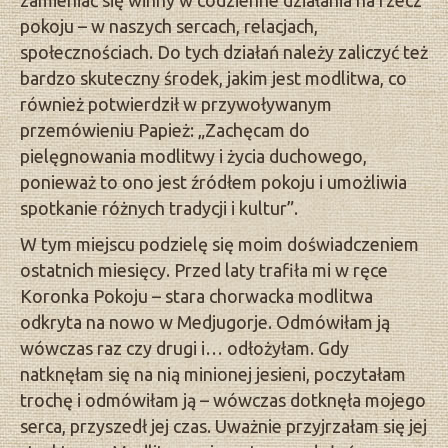
zamieniać się winny w codzienne działania na rzecz
pokoju – w naszych sercach, relacjach,
społecznościach. Do tych działań należy zaliczyć też
bardzo skuteczny środek, jakim jest modlitwa, co
również potwierdził w przywoływanym
przemówieniu Papież: „Zachęcam do
pielęgnowania modlitwy i życia duchowego,
ponieważ to ono jest źródłem pokoju i umożliwia
spotkanie różnych tradycji i kultur”.
W tym miejscu podzielę się moim doświadczeniem
ostatnich miesięcy. Przed laty trafiła mi w ręce
Koronka Pokoju – stara chorwacka modlitwa
odkryta na nowo w Medjugorje. Odmówiłam ją
wówczas raz czy drugi i… odłożyłam. Gdy
natknęłam się na nią minionej jesieni, poczytałam
trochę i odmówiłam ją – wówczas dotknęła mojego
serca, przyszedł jej czas. Uważnie przyjrzałam się jej