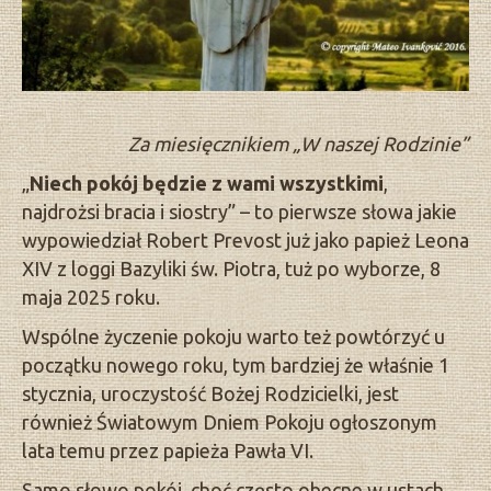
Za miesięcznikiem „W naszej Rodzinie”
„
Niech pokój będzie z wami wszystkimi
,
najdrożsi bracia i siostry” – to pierwsze słowa jakie
wypowiedział Robert Prevost już jako papież Leona
XIV z loggi Bazyliki św. Piotra, tuż po wyborze, 8
maja 2025 roku.
Wspólne życzenie pokoju warto też powtórzyć u
początku nowego roku, tym bardziej że właśnie 1
stycznia, uroczystość Bożej Rodzicielki, jest
również Światowym Dniem Pokoju ogłoszonym
lata temu przez papieża Pawła VI.
Samo słowo pokój, choć często obecne w ustach