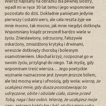
Wiersz napisany na obrazku dla pewnej siostry,
wpadł mi w ręce 30 lat temu i jego wspomnienie
pozostało do dziś. Dokładnie pamiętam jedynie
pierwszy i ostatni wers, ale cała reszta żyje we
mnie mocno, tak mocno, jak mnie niegdyś dotknęła.
Wspomniany ksiądz przeszedł bardzo wiele w
życiu. Zniesławiony, odrzucony, fałszywie
oskarżony, zmiażdżony krytyką i drwinami,
wreszcie dotknięty chorobą i bolesnym
osamotnieniem. Ukochał krzyż, rozpoznał go w
swoim życiu, przylgnął do niego. Tak myślę, gdy
wspominam treść wiersza… Jego poetyckie
wyznanie naznaczone jest żywym jeszcze bólem,
ale też mocną wiarą i ufnością, gdy woła:
wierzę, że
ucałujesz mnie, gdy dusza pozostawiając to
udręczone, obite i obolałe ciało, stanie przed
Tobą, naga i bez osłon. Wierzę, że ucałujesz moje
rany, zetrzesz każdą łzę i ból, otulisz mnie sobą…