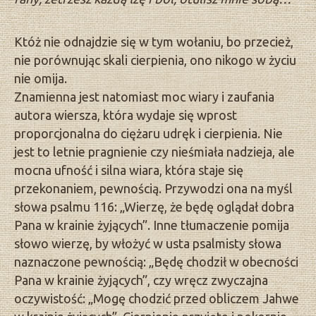
Któż nie odnajdzie się w tym wołaniu, bo przecież,
nie porównując skali cierpienia, ono nikogo w życiu
nie omija.
Znamienna jest natomiast moc wiary i zaufania
autora wiersza, która wydaje się wprost
proporcjonalna do ciężaru udręk i cierpienia. Nie
jest to letnie pragnienie czy nieśmiała nadzieja, ale
mocna ufność i silna wiara, która staje się
przekonaniem, pewnością. Przywodzi ona na myśl
słowa psalmu 116: „Wierzę, że będę oglądał dobra
Pana w krainie żyjących”. Inne tłumaczenie pomija
słowo wierzę, by włożyć w usta psalmisty słowa
naznaczone pewnością: „Będę chodził w obecności
Pana w krainie żyjących”, czy wręcz zwyczajna
oczywistość: „Mogę chodzić przed obliczem Jahwe