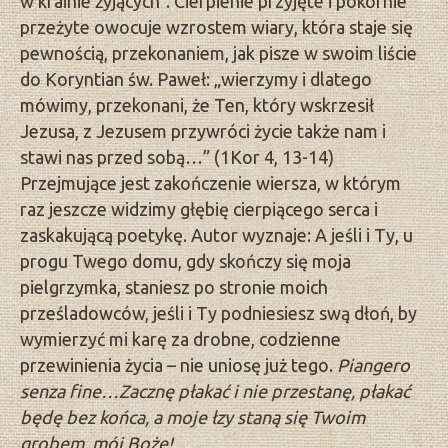
w krainie żyjących”. Cierpienie przyjęte i pokornie
przeżyte owocuje wzrostem wiary, która staje się
pewnością, przekonaniem, jak pisze w swoim liście
do Koryntian św. Paweł: „wierzymy i dlatego
mówimy, przekonani, że Ten, który wskrzesił
Jezusa, z Jezusem przywróci życie także nam i
stawi nas przed sobą…” (1Kor 4, 13-14)
Przejmujące jest zakończenie wiersza, w którym
raz jeszcze widzimy głębię cierpiącego serca i
zaskakującą poetykę. Autor wyznaje: A jeśli i Ty, u
progu Twego domu, gdy skończy się moja
pielgrzymka, staniesz po stronie moich
prześladowców, jeśli i Ty podniesiesz swą dłoń, by
wymierzyć mi karę za drobne, codzienne
przewinienia życia – nie uniosę już tego.
Piangero
senza fine…Zacznę płakać i nie przestanę, płakać
będę bez końca, a moje łzy staną się Twoim
grobem, mój Boże!