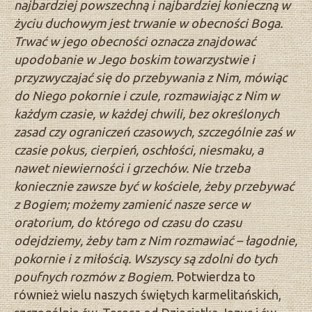
najbardziej powszechną i najbardziej konieczną w
życiu duchowym jest trwanie w obecności Boga.
Trwać w jego obecności oznacza znajdować
upodobanie w Jego boskim towarzystwie i
przyzwyczajać się do przebywania z Nim, mówiąc
do Niego pokornie i czule, rozmawiając z Nim w
każdym czasie, w każdej chwili, bez określonych
zasad czy ograniczeń czasowych, szczególnie zaś w
czasie pokus, cierpień, oschłości, niesmaku, a
nawet niewierności i grzechów. Nie trzeba
koniecznie zawsze być w kościele, żeby przebywać
z Bogiem; możemy zamienić nasze serce w
oratorium, do którego od czasu do czasu
odejdziemy, żeby tam z Nim rozmawiać – łagodnie,
pokornie i z miłością. Wszyscy są zdolni do tych
poufnych rozmów z Bogiem.
Potwierdza to
również wielu naszych świętych karmelitańskich,