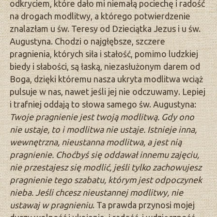
odkryciem, które dało mi niemałą pociechę i radość
na drogach modlitwy, a którego potwierdzenie
znalazłam u św. Teresy od Dzieciątka Jezus i u św.
Augustyna. Chodzi o najgłębsze, szczere
pragnienia, których siła i stałość, pomimo ludzkiej
biedy i słabości, są łaską, niezasłużonym darem od
Boga, dzięki któremu nasza ukryta modlitwa wciąż
pulsuje w nas, nawet jeśli jej nie odczuwamy. Lepiej
i trafniej oddają to słowa samego św. Augustyna:
Twoje pragnienie jest twoją modlitwą. Gdy ono
nie ustaje, to i modlitwa nie ustaje. Istnieje inna,
wewnętrzna, nieustanna modlitwa, a jest nią
pragnienie. Choćbyś się oddawał innemu zajęciu,
nie przestajesz się modlić, jeśli tylko zachowujesz
pragnienie tego szabatu, którym jest odpoczynek
nieba. Jeśli chcesz nieustannej modlitwy, nie
ustawaj w pragnieniu
. Ta prawda przynosi mojej