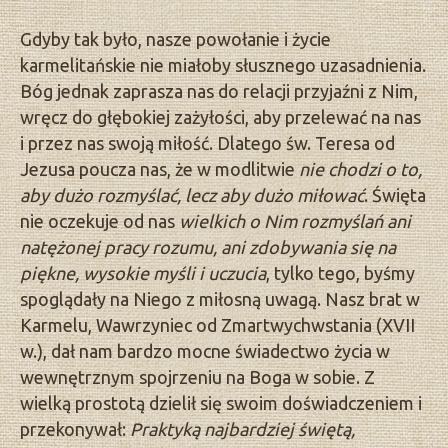
Gdyby tak było, nasze powołanie i życie
karmelitańskie nie miałoby słusznego uzasadnienia.
Bóg jednak zaprasza nas do relacji przyjaźni z Nim,
wręcz do głębokiej zażyłości, aby przelewać na nas
i przez nas swoją miłość. Dlatego św. Teresa od
Jezusa poucza nas, że w modlitwie
nie chodzi o to,
aby dużo rozmyślać, lecz aby dużo miłować
. Święta
nie oczekuje od nas
wielkich o Nim rozmyślań ani
natężonej pracy rozumu, ani zdobywania się na
piękne, wysokie myśli i uczucia
, tylko tego, byśmy
spoglądały na Niego z miłosną uwagą. Nasz brat w
Karmelu, Wawrzyniec od Zmartwychwstania (XVII
w.), dał nam bardzo mocne świadectwo życia w
wewnętrznym spojrzeniu na Boga w sobie. Z
wielką prostotą dzielił się swoim doświadczeniem i
przekonywał:
Praktyką najbardziej świętą,