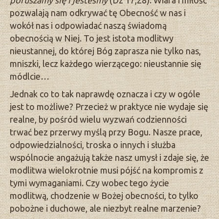
poruszamy się i jesteśmy
(Dz 17,28). Wiara i miłość
pozwalają nam odkrywać tę Obecność w nas i
wokół nas i odpowiadać naszą świadomą
obecnością w Niej. To jest istota modlitwy
nieustannej, do której Bóg zaprasza nie tylko nas,
mniszki, lecz każdego wierzącego: nieustannie się
módlcie…
Jednak co to tak naprawdę oznacza i czy w ogóle
jest to możliwe? Przecież w praktyce nie wydaje się
realne, by pośród wielu wyzwań codzienności
trwać bez przerwy myślą przy Bogu. Nasze prace,
odpowiedzialności, troska o innych i służba
wspólnocie angażują także nasz umysł i zdaje się, że
modlitwa wielokrotnie musi pójść na kompromis z
tymi wymaganiami. Czy wobec tego życie
modlitwą, chodzenie w Bożej obecności, to tylko
pobożne i duchowe, ale niezbyt realne marzenie?