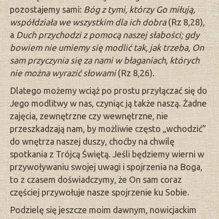
pozostajemy sami:
Bóg z tymi, którzy Go miłują,
współdziała we wszystkim dla ich dobra
(Rz 8,28),
a
Duch przychodzi z pomocą naszej słabości; gdy
bowiem nie umiemy się modlić tak, jak trzeba, On
sam przyczynia się za nami w błaganiach, których
nie można wyrazić słowami
(Rz 8,26).
Dlatego możemy wciąż po prostu przyłączać się do
Jego modlitwy w nas, czyniąc ją także naszą. Żadne
zajęcia, zewnętrzne czy wewnętrzne, nie
przeszkadzają nam, by możliwie często „wchodzić”
do wnętrza naszej duszy, choćby na chwilę
spotkania z Trójcą Świętą. Jeśli będziemy wierni w
przywoływaniu swojej uwagi i spojrzenia na Boga,
to z czasem doświadczymy, że On sam coraz
częściej przywołuje nasze spojrzenie ku Sobie.
Podzielę się jeszcze moim dawnym, nowicjackim