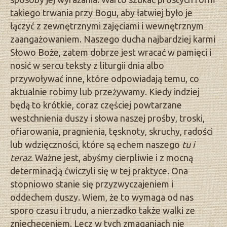
takiego trwania przy Bogu, aby łatwiej było je
łączyć z zewnętrznymi zajęciami i wewnętrznym
zaangażowaniem. Naszego ducha najbardziej karmi
Słowo Boże, zatem dobrze jest wracać w pamięci i
nosić w sercu teksty z liturgii dnia albo
przywoływać inne, które odpowiadają temu, co
aktualnie robimy lub przeżywamy. Kiedy indziej
będą to krótkie, coraz częściej powtarzane
westchnienia duszy i słowa naszej prośby, troski,
ofiarowania, pragnienia, tęsknoty, skruchy, radości
lub wdzięczności, które są echem naszego
tu i
teraz
. Ważne jest, abyśmy cierpliwie i z mocną
determinacją ćwiczyli się w tej praktyce. Ona
stopniowo stanie się przyzwyczajeniem i
oddechem duszy. Wiem, że to wymaga od nas
sporo czasu i trudu, a nierzadko także walki ze
zniechęceniem. Lecz w tych zmaganiach nie