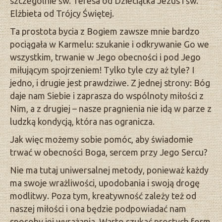
szczególnie św. Teresa od Dzieciątka Jezus i św.
Elżbieta od Trójcy Świętej.
Ta prostota bycia z Bogiem zawsze mnie bardzo
pociągała w Karmelu: szukanie i odkrywanie Go we
wszystkim, trwanie w Jego obecności i pod Jego
miłującym spojrzeniem! Tylko tyle czy aż tyle? I
jedno, i drugie jest prawdziwe. Z jednej strony: Bóg
daje nam Siebie i zaprasza do wspólnoty miłości z
Nim, a z drugiej – nasze pragnienia nie idą w parze z
ludzką kondycją, która nas ogranicza.
Jak więc możemy sobie pomóc, aby świadomie
trwać w obecności Boga, sercem przy Jego Sercu?
Nie ma tutaj uniwersalnej metody, ponieważ każdy
ma swoje wrażliwości, upodobania i swoją drogę
modlitwy. Poza tym, kreatywność zależy też od
naszej miłości i ona będzie podpowiadać nam
sposoby jej wyrażania. Warto szukać prostych form