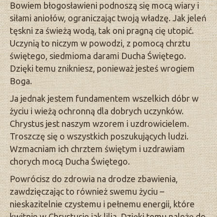
Bowiem błogosławieni podnoszą się mocą wiary i
siłami aniołów, ograniczając twoją władzę. Jak jeleń
tęskni za świeżą wodą, tak oni pragną cię utopić.
Uczynią to niczym w powodzi, z pomocą chrztu
świętego, siedmioma darami Ducha Świętego.
Dzięki temu znikniesz, ponieważ jesteś wrogiem
Boga.
Ja jednak jestem fundamentem wszelkich dóbr w
życiu i wieżą ochronną dla dobrych uczynków.
Chrystus jest naszym wzorem i uzdrowicielem.
Troszczę się o wszystkich poszukujących ludzi.
Wzmacniam ich chrztem świętym i uzdrawiam
chorych mocą Ducha Świętego.
Powrócisz do zdrowia na drodze zbawienia,
zawdzięczając to również swemu życiu –
nieskazitelnie czystemu i pełnemu energii, które
kwitnie w Chrystusie jak lilia. Dzięki temu należę do