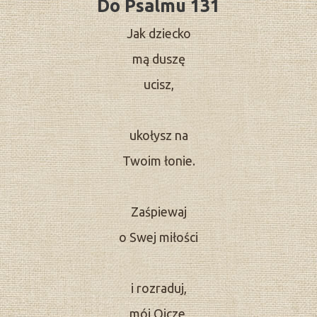
Do Psalmu 131
Jak dziecko
mą duszę
ucisz,
ukołysz na
Twoim łonie.
Zaśpiewaj
o Swej miłości
i rozraduj,
mój Ojcze,