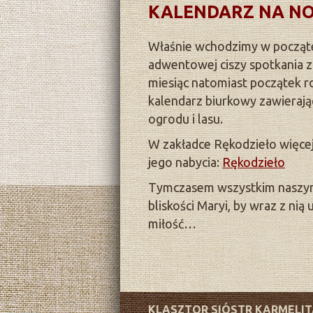
KALENDARZ NA NO
Właśnie wchodzimy w począte
adwentowej ciszy spotkania
miesiąc natomiast początek 
kalendarz biurkowy zawierając
ogrodu i lasu.
W zakładce Rękodzieło więcej
jego nabycia:
Rękodzieło
Tymczasem wszystkim naszym
bliskości Maryi, by wraz z nią
miłość…
KLASZTOR SIÓSTR KARMELI