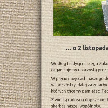
… o 2 listopad
Według tradycji naszego Zako
organizujemy uroczystą proce
W pięciu miejscach naszego d
współsióstry, dalej za zmarłyc
których chcemy pamiętać. Pad
Z wielką radością dopisałam d
skarbca naszej wspólnoty.