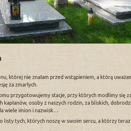
a
nu, której nie znałam przed wstąpieniem, a którą uważam
sję za zmarłych.
omu przygotowujemy stacje, przy których modlimy się za:
h kapłanów, osoby z naszych rodzin, za bliskich, dobrodzi
a wiele imion i nazwisk…
o listy tych, których noszę w swoim sercu, a którzy tera