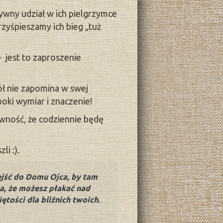
ywny udział w ich pielgrzymce
rzyśpieszamy ich bieg „tuż
 jest to zaproszenie
ół nie zapomina w swej
boki wymiar i znaczenie!
wność, że codziennie będę
i :).
wejść do Domu Ojca, by tam
rwa, że możesz płakać nad
tości dla bliźnich twoich.