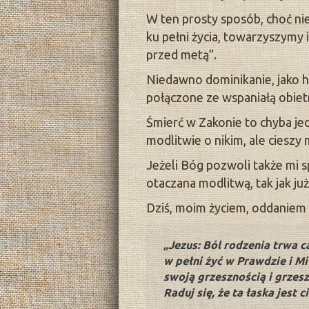
W ten prosty sposób, choć ni
ku pełni życia, towarzyszymy 
przed metą”.
Niedawno dominikanie, jako h
połączone ze wspaniałą obiet
Śmierć w Zakonie to chyba jed
modlitwie o nikim, ale cieszy
Jeżeli Bóg pozwoli także mi 
otaczana modlitwą, tak jak ju
Dziś, moim życiem, oddaniem i
„Jezus: Ból rodzenia trwa c
w pełni żyć w Prawdzie i Mił
swoją grzesznością i grzesz
Raduj się, że ta łaska jest 