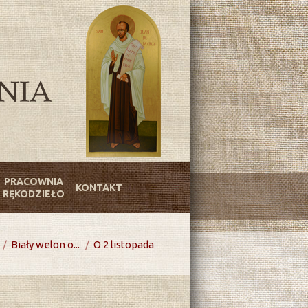
PRACOWNIA
KONTAKT
RĘKODZIEŁO
Biały welon o...
O 2 listopada