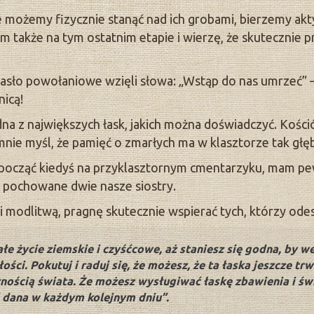
e możemy fizycznie stanąć nad ich grobami, bierzemy akt
im także na tym ostatnim etapie i wierzę, że skutecznie p
asło powołaniowe wzięli słowa: „Wstąp do nas umrzeć” –
nicą!
na z największych łask, jakich można doświadczyć. Kości
 mnie myśl, że pamięć o zmarłych ma w klasztorze tak głę
spocząć kiedyś na przyklasztornym cmentarzyku, mam pe
ż pochowane dwie nasze siostry.
 modlitwą, pragnę skutecznie wspierać tych, którzy odeszl
ałe życie ziemskie i czyśćcowe, aż staniesz się godna, by 
ości. Pokutuj i raduj się, że możesz, że ta łaska jeszcze t
nością świata. Że możesz wysługiwać łaskę zbawienia i świę
ci dana w każdym kolejnym dniu”.