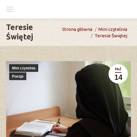
Teresie
You are here:
Strona główna
Mini czytelnia
Świętej
Teresie Świętej
Mini czytelnia
PAŹ
14
Poezje