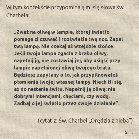
W tym kontekście przypominają mi się słowa św.
Charbela:
„Zważ na oliwę w lampie, której światło
pomaga ci czuwać i rozświetla twą noc. Zapal
twą lampę. Nie czekaj aż wzejdzie słońce.
Jeśli twoja lampa zgasła z braku oliwy,
napełnij ją, nie zostawiaj jej, aby usiąść przy
lampie napełnionej oliwą twojego brata.
Będziesz zapytany o to, jak przypilnowałeś
płomienia twojej własnej lampy. Niech tli się,
aż do nastania świtu. Napełnij ją oliwą: nie
dobrymi intencjami, chęciami, czy wodą.
Zadbaj o jej światło przez swoje działanie”.
(cytat z: Św. Charbel „Orędzia z nieba”)
s.T.