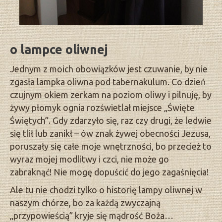
o lampce oliwnej
Jednym z moich obowiązków jest czuwanie, by nie
zgasła lampka oliwna pod tabernakulum. Co dzień
czujnym okiem zerkam na poziom oliwy i pilnuję, by
żywy płomyk ognia rozświetlał miejsce „Święte
Świętych”. Gdy zdarzyło się, raz czy drugi, że ledwie
się tlił lub zanikł – ów znak żywej obecności Jezusa,
poruszały się całe moje wnętrzności, bo przecież to
wyraz mojej modlitwy i czci, nie może go
zabraknąć! Nie mogę dopuścić do jego zagaśnięcia!
Ale tu nie chodzi tylko o historię lampy oliwnej w
naszym chórze, bo za każdą zwyczajną
„przypowieścią” kryje się mądrość Boża…