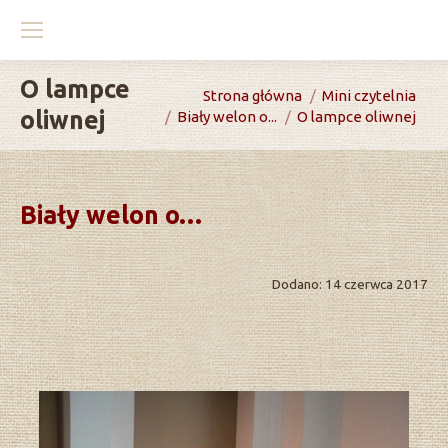
O lampce
You are here:
Strona główna
Mini czytelnia
oliwnej
Biały welon o...
O lampce oliwnej
Biały welon o…
Dodano: 14 czerwca 2017